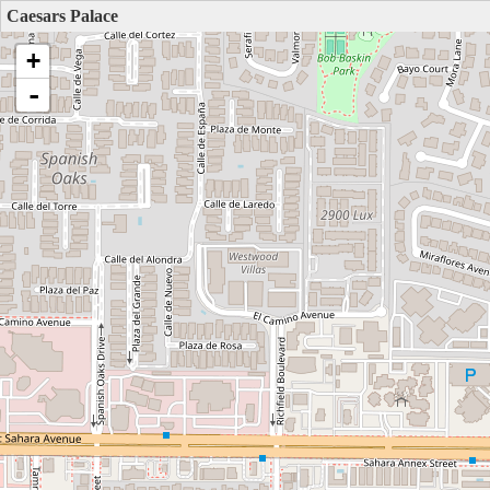
Caesars Palace
+
-